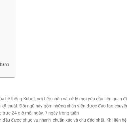
nhanh
ủa hệ thống Kubet, nơi tiếp nhận và xử lý mọi yêu cầu liên quan đ
 lỗi kỹ thuật. Đội ngũ này gồm những nhân viên được đào tạo chuyê
 trực 24 giờ mỗi ngày, 7 ngày trong tuần.
 đều được phục vụ nhanh, chuẩn xác và chu đáo nhất. Khi liên hệ