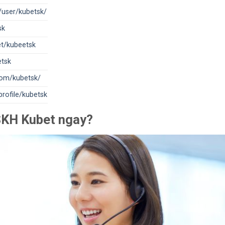
/user/kubetsk/
sk
et/kubeetsk
etsk
com/kubetsk/
profile/kubetsk
CSKH Kubet ngay?