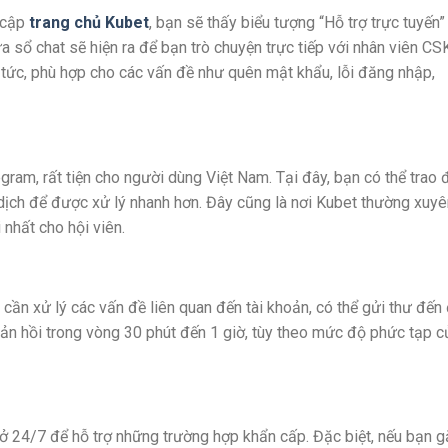
y cập
trang chủ Kubet
, bạn sẽ thấy biểu tượng “Hỗ trợ trực tuyến”
 sổ chat sẽ hiện ra để bạn trò chuyện trực tiếp với nhân viên CS
tức, phù hợp cho các vấn đề như quên mật khẩu, lỗi đăng nhập,
gram, rất tiện cho người dùng Việt Nam. Tại đây, bạn có thể trao 
o dịch để được xử lý nhanh hơn. Đây cũng là nơi Kubet thường xuy
 nhất cho hội viên.
cần xử lý các vấn đề liên quan đến tài khoản, có thể gửi thư đến 
ản hồi trong vòng 30 phút đến 1 giờ, tùy theo mức độ phức tạp c
ở 24/7 để hỗ trợ những trường hợp khẩn cấp. Đặc biệt, nếu bạn 