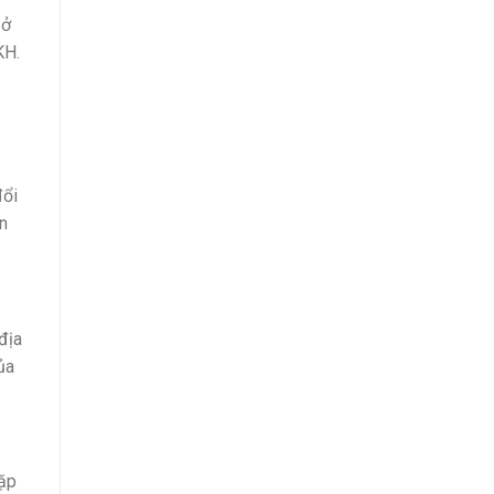
 ở
KH.
đổi
ên
địa
ủa
gặp