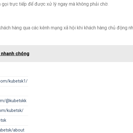
ên gọi trực tiếp để được xử lý ngay mà không phải chờ.
ợ khách hàng qua các kênh mạng xã hội khi khách hàng chủ động n
t nhanh chóng
com/kubetsk1/
com/@kubetskk
com/kubetsk/
etsk
kubetsk/about