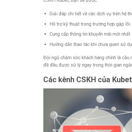
CSKH Kubet, bạn sẽ được:
Giải đáp chi tiết về các dịch vụ trên hệ t
Hỗ trợ kỹ thuật trong trường hợp gặp lỗi.
Cung cấp thông tin khuyến mãi mới nhất.
Hướng dẫn thao tác khi chưa quen sử dụ
Đội ngũ chăm sóc khách hàng chính là cầu 
đề đều được xử lý ngay trong thời gian ngắn
Các kênh CSKH của Kubet