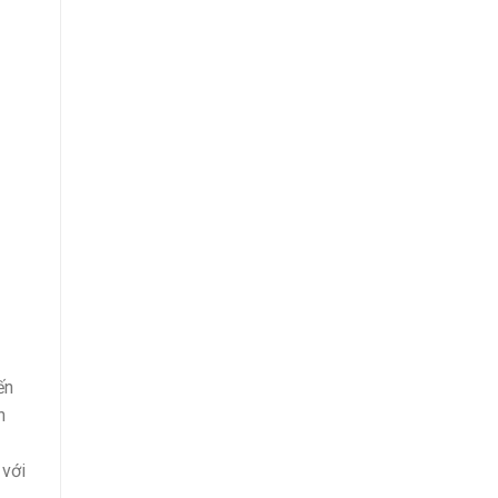
ến
n
 với