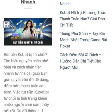
Nhanh
Nhanh
Kubet Hỗ trợ Phương Thức
Thanh Toán Nào? Giải Đáp
05
Chi Tiết
Th3
Thùng Phá Sảnh – Tay Bài
Mạnh Nhất Trong Game Bài
Poker
Rút tiền Kubet bị từ chối?
Cách Đếm Bài Xì Dách –
Tìm hiểu nguyên nhân phổ
Hướng Dẫn Chi Tiết Cho
biến và cách nhận tiền
Người Mới
nhanh từ nhà cái giúp bạn
giải quyết vấn đề dễ dàng,
đảm bảo thanh toán an
toàn. Việc rút tiền Kubet bị
từ chối là tình trạng khiến
nhiều người chơi cảm thấy
bối rối. Dù đã thắng […]