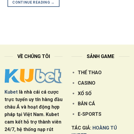
CONTINUE READING
→
VỀ CHÚNG TÔI
SẢNH GAME
THỂ THAO
CASINO
Kubet
là nhà cái cá cược
XỔ SỐ
trực tuyến uy tín hàng đầu
BẮN CÁ
châu Á và hoạt động hợp
E-SPORTS
pháp tại Việt Nam. Kubet
cam kết hỗ trợ thành viên
TÁC GIẢ:
HOÀNG TÚ
24/7, hệ thống nạp rút