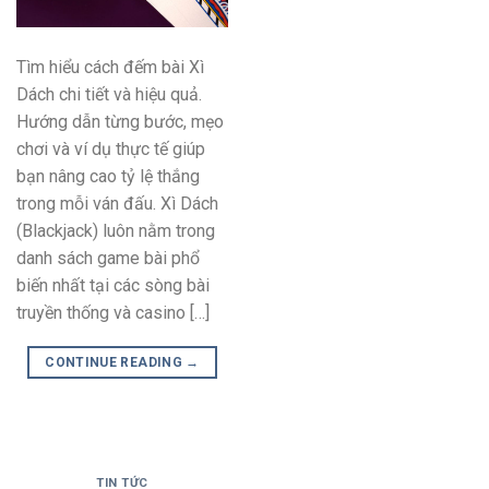
Tìm hiểu cách đếm bài Xì
Dách chi tiết và hiệu quả.
Hướng dẫn từng bước, mẹo
chơi và ví dụ thực tế giúp
bạn nâng cao tỷ lệ thắng
trong mỗi ván đấu. Xì Dách
(Blackjack) luôn nằm trong
danh sách game bài phổ
biến nhất tại các sòng bài
truyền thống và casino […]
CONTINUE READING
→
TIN TỨC