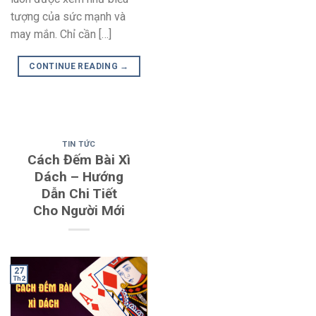
tượng của sức mạnh và
may mắn. Chỉ cần […]
CONTINUE READING
→
TIN TỨC
Cách Đếm Bài Xì
Dách – Hướng
Dẫn Chi Tiết
Cho Người Mới
27
Th2