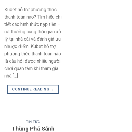
Kubet hỗ trợ phương thức
thanh toán nào? Tìm hiểu chi
tiết các hình thức nạp tiền –
rút thưởng cùng thời gian xử
lý tại nhà cái và đánh giá ưu
nhược điểm. Kubet hỗ trợ
phương thức thanh toán nào
là câu hỏi được nhiều người
chơi quan tâm khi tham gia
nhà […]
CONTINUE READING
→
TIN TỨC
Thùng Phá Sảnh