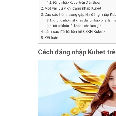
Đăng nhập Kubet trên điện thoại
Một vài lưu ý khi đăng nhập Kubet
Các câu hỏi thường gặp khi đăng nhập Ku
Không nhớ mật khẩu đăng nhập phải làm 
Tôi bị khóa tài khoản cần làm gì?
Làm sao để tôi liên hệ CSKH Kubet?
Kết luận
Cách đăng nhập Kubet trê