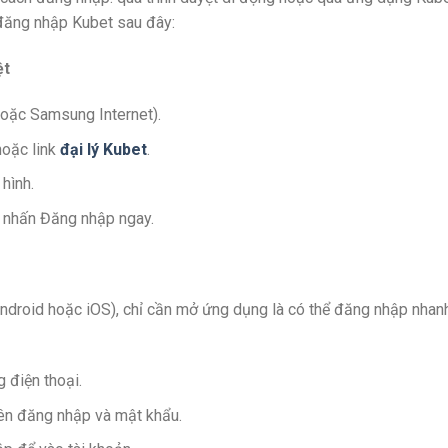
đăng nhập Kubet sau đây:
ệt
 hoặc Samsung Internet).
hoặc link
đại lý Kubet
.
hình.
à nhấn Đăng nhập ngay.
Android hoặc iOS), chỉ cần mở ứng dụng là có thể đăng nhập nhan
 điện thoại.
 tên đăng nhập và mật khẩu.