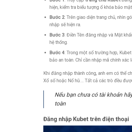
hiện, kiểm tra biểu tượng ổ khóa bảo mật
Bước 2
: Trên giao diện trang chủ, nhìn 
nhập sẽ hiện ra.
Bước 3
: Điền Tên đăng nhập và Mật khẩ
hệ thống.
Bước 4
: Trong một số trường hợp, Kube
bảo an toàn. Chỉ cần nhập mã chính xác 
Khi đăng nhập thành công, anh em có thể c
Xổ số hoặc Nổ hũ…. Tất cả các trò đều được 
Nếu bạn chưa có tài khoản hã
toàn
Đăng nhập Kubet trê
n điện thoại