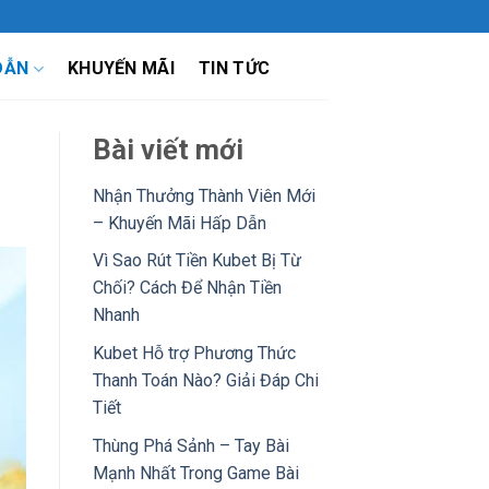
DẪN
KHUYẾN MÃI
TIN TỨC
Bài viết mới
Nhận Thưởng Thành Viên Mới
– Khuyến Mãi Hấp Dẫn
Vì Sao Rút Tiền Kubet Bị Từ
Chối? Cách Để Nhận Tiền
Nhanh
Kubet Hỗ trợ Phương Thức
Thanh Toán Nào? Giải Đáp Chi
Tiết
Thùng Phá Sảnh – Tay Bài
Mạnh Nhất Trong Game Bài