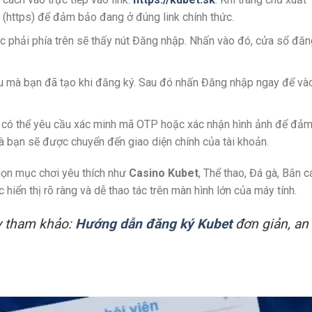
 (https) để đảm bảo đang ở đúng link chính thức.
góc phải phía trên sẽ thấy nút Đăng nhập. Nhấn vào đó, cửa sổ đăn
u mà bạn đã tạo khi đăng ký. Sau đó nhấn Đăng nhập ngay để và
t có thể yêu cầu xác minh mã OTP hoặc xác nhận hình ảnh để đả
là bạn sẽ được chuyển đến giao diện chính của tài khoản.
họn mục chơi yêu thích như
Casino Kubet
, Thể thao, Đá gà, Bắn c
hiển thị rõ ràng và dễ thao tác trên màn hình lớn của máy tính.
y tham khảo:
Hướng dẫn đăng ký Kubet
đơn giản, an