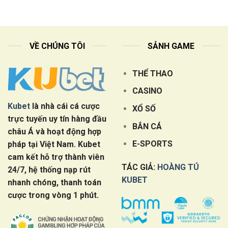
VỀ CHÚNG TÔI
SẢNH GAME
THỂ THAO
CASINO
Kubet
là nhà cái cá cược
XỔ SỐ
trực tuyến uy tín hàng đầu
BẮN CÁ
châu Á và hoạt động hợp
E-SPORTS
pháp tại Việt Nam. Kubet
cam kết hỗ trợ thành viên
TÁC GIẢ:
HOÀNG TÚ
24/7, hệ thống nạp rút
KUBET
nhanh chóng, thanh toán
cược trong vòng 1 phút.