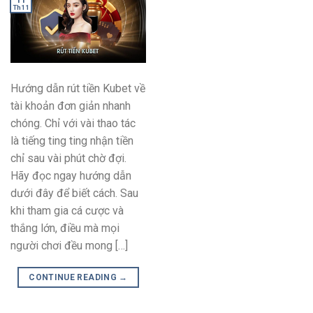
11
Th11
Hướng dẫn rút tiền Kubet về
tài khoản đơn giản nhanh
chóng. Chỉ với vài thao tác
là tiếng ting ting nhận tiền
chỉ sau vài phút chờ đợi.
Hãy đọc ngay hướng dẫn
dưới đây để biết cách. Sau
khi tham gia cá cược và
thắng lớn, điều mà mọi
người chơi đều mong […]
CONTINUE READING
→