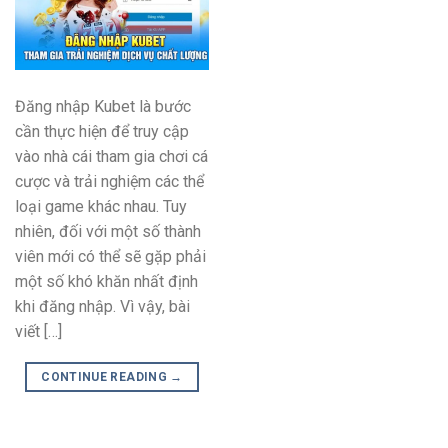
Đăng nhập Kubet là bước
cần thực hiện để truy cập
vào nhà cái tham gia chơi cá
cược và trải nghiệm các thể
loại game khác nhau. Tuy
nhiên, đối với một số thành
viên mới có thể sẽ gặp phải
một số khó khăn nhất định
khi đăng nhập. Vì vậy, bài
viết […]
CONTINUE READING
→