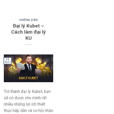
HƯỚNG DẪN
Đại lý Kubet –
Cách làm đại lý
KU
11
Th11
Trở thành đại lý Kubet, bạn
sẽ có được cho mình rất
nhiều những lợi ích thiết
thực hấp dẫn và cơ hội nhận