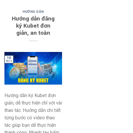
HƯỚNG DẪN
Hướng dẫn đăng
ký Kubet đơn
giản, an toàn
10
Th11
Hướng dẫn ký Kubet đơn
giản, dễ thực hiện chỉ với vài
thao tác. Hướng dẫn chi tiết
từng bước có video thao
tác giúp bạn dễ thực hiện
thành công. Nhanh tay bấm