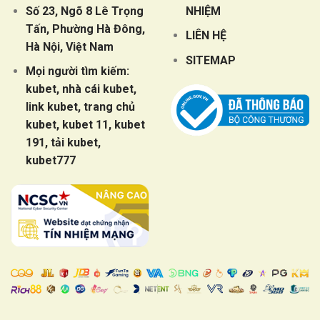
Số 23, Ngõ 8 Lê Trọng
NHIỆM
Tấn, Phường Hà Đông,
LIÊN HỆ
Hà Nội, Việt Nam
SITEMAP
Mọi người tìm kiếm:
kubet, nhà cái kubet,
link kubet, trang chủ
kubet, kubet 11, kubet
191, tải kubet,
kubet777