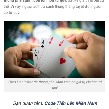
thùng phá sảnh luôn lớn hơn tứ quý
, bất kể giá trị lá bài cụ
thể. Vì vậy, người sở hữu sảnh thùng thắng tuyệt đối người
có tứ quý.
Theo luật Poker thì thùng phá sảnh luôn có giá trị lớn hơn tứ
quý
Bạn quan tâm:
Code Tiến Lên Miền Nam