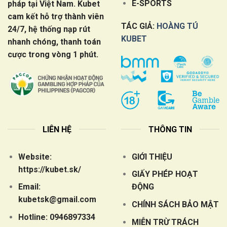
E-SPORTS
pháp tại Việt Nam. Kubet
cam kết hỗ trợ thành viên
TÁC GIẢ:
HOÀNG TÚ
24/7, hệ thống nạp rút
KUBET
nhanh chóng, thanh toán
cược trong vòng 1 phút.
LIÊN HỆ
THÔNG TIN
Website:
GIỚI THIỆU
https://kubet.sk/
GIẤY PHÉP HOẠT
Email:
ĐỘNG
kubetsk@gmail.com
CHÍNH SÁCH BẢO MẬT
Hotline: 0946897334
MIỄN TRỪ TRÁCH