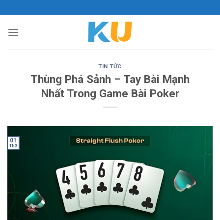
Skip
to
content
TIN TỨC
Thùng Phá Sảnh – Tay Bài Mạnh
Nhất Trong Game Bài Poker
01
Th3