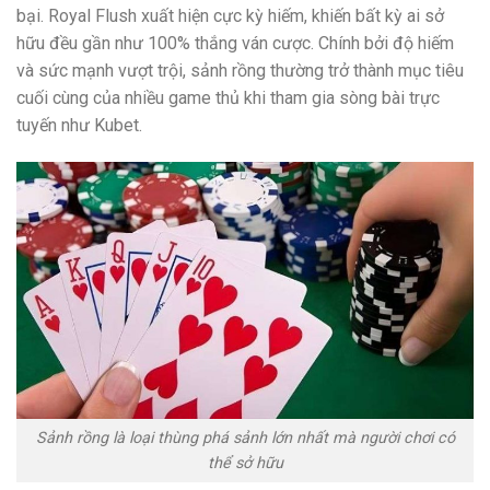
bại. Royal Flush xuất hiện cực kỳ hiếm, khiến bất kỳ ai sở
hữu đều gần như 100% thắng ván cược. Chính bởi độ hiếm
và sức mạnh vượt trội, sảnh rồng thường trở thành mục tiêu
cuối cùng của nhiều game thủ khi tham gia sòng bài trực
tuyến như Kubet.
Sảnh rồng là loại thùng phá sảnh lớn nhất mà người chơi có
thể sở hữu