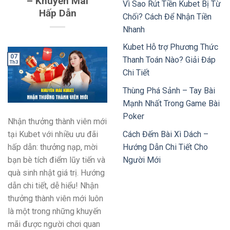
– Khuyến Mãi
Vì Sao Rút Tiền Kubet Bị Từ
Hấp Dẫn
Chối? Cách Để Nhận Tiền
Nhanh
Kubet Hỗ trợ Phương Thức
07
Thanh Toán Nào? Giải Đáp
Th3
Chi Tiết
Thùng Phá Sảnh – Tay Bài
Mạnh Nhất Trong Game Bài
Poker
Nhận thưởng thành viên mới
Cách Đếm Bài Xì Dách –
tại Kubet với nhiều ưu đãi
Hướng Dẫn Chi Tiết Cho
hấp dẫn: thưởng nạp, mời
Người Mới
bạn bè tích điểm lũy tiến và
quà sinh nhật giá trị. Hướng
dẫn chi tiết, dễ hiểu! Nhận
thưởng thành viên mới luôn
là một trong những khuyến
mãi được người chơi quan