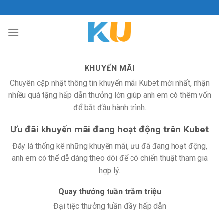
Skip
to
content
KHUYẾN MÃI
Chuyên cập nhật thông tin khuyến mãi Kubet mới nhất, nhận
nhiều quà tặng hấp dẫn thưởng lớn giúp anh em có thêm vốn
để bắt đầu hành trình.
Ưu đãi khuyến mãi đang hoạt động trên Kubet
Đây là thống kê những khuyến mãi, ưu đã đang hoạt động,
anh em có thể dễ dàng theo dõi để có chiến thuật tham gia
hợp lý.
Quay thưởng tuần trăm triệu
Đại tiệc thưởng tuần đầy hấp dẫn