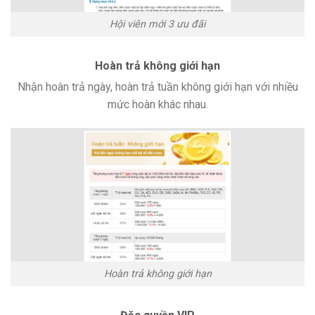
Hội viên mới 3 ưu đãi
Hoàn trả không giới hạn
Nhận hoàn trả ngày, hoàn trả tuần không giới hạn với nhiều
mức hoàn khác nhau.
Hoàn trả không giới hạn