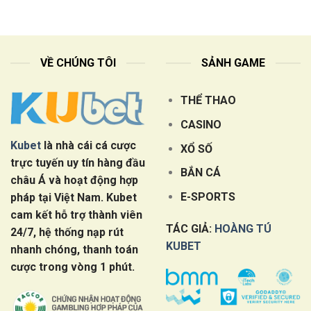
VỀ CHÚNG TÔI
SẢNH GAME
THỂ THAO
CASINO
Kubet
là nhà cái cá cược
XỔ SỐ
trực tuyến uy tín hàng đầu
BẮN CÁ
châu Á và hoạt động hợp
E-SPORTS
pháp tại Việt Nam. Kubet
cam kết hỗ trợ thành viên
TÁC GIẢ:
HOÀNG TÚ
24/7, hệ thống nạp rút
KUBET
nhanh chóng, thanh toán
cược trong vòng 1 phút.