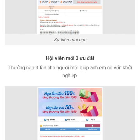
Sự kiện mời bạn
Hội viên mới 3 ưu đãi
Thưởng nạp 3 lần cho người mới giúp anh em có vốn khởi
nghiệp.