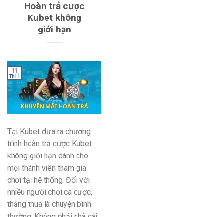
Hoàn trả cược
Kubet không
giới hạn
11
Th11
Tại Kubet đưa ra chương
trình hoàn trả cược Kubet
không giới hạn dành cho
mọi thành viên tham gia
chơi tại hệ thống. Đối với
nhiều người chơi cá cược,
thắng thua là chuyện bình
thường. Không phải nhà cái