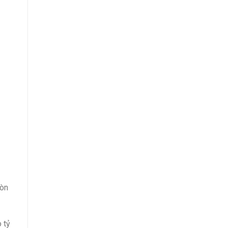
còn
 tỷ