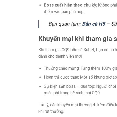
Boss xuất hiện theo chu kỳ
: Không phả
điểm vào bàn phù hợp.
Bạn quan tâm:
Bắn cá H5
– Săn
Khuyến mại khi tham gia 
Khi tham gia CQ9 bắn cá Kubet, bạn có cơ 
dành cho thành viên mới:
Thưởng chào mừng: Tặng thêm 100% giá t
Hoàn trả cược thua: Một số khung giờ áp 
Sự kiện săn boss – đua top: Người chơi
miễn phí trong hệ sinh thái CQ9.
Lưu ý, các khuyến mại thường đi kèm điều k
khi rút thưởng.