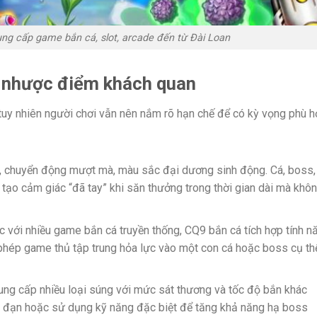
ung cấp game bắn cá, slot, arcade đến từ Đài Loan
u nhược điểm khách quan
 tuy nhiên người chơi vẫn nên nắm rõ hạn chế để có kỳ vọng phù h
t, chuyển động mượt mà, màu sắc đại dương sinh động. Cá, boss,
, tạo cảm giác “đã tay” khi săn thưởng trong thời gian dài mà khô
ác với nhiều game bắn cá truyền thống, CQ9 bắn cá tích hợp tính n
phép game thủ tập trung hỏa lực vào một con cá hoặc boss cụ th
cung cấp nhiều loại súng với mức sát thương và tốc độ bắn khác
ổi đạn hoặc sử dụng kỹ năng đặc biệt để tăng khả năng hạ boss