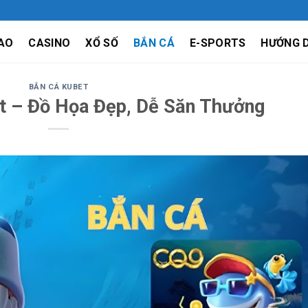
AO
CASINO
XỔ SỐ
BẮN CÁ
E-SPORTS
HƯỚNG 
BẮN CÁ KUBET
t – Đồ Họa Đẹp, Dễ Săn Thưởng