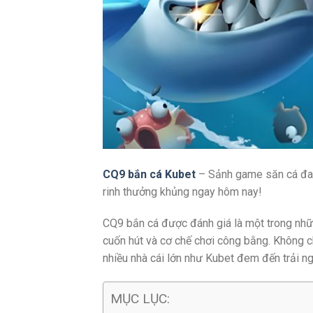
CQ9 bắn cá Kubet
– Sảnh game săn cá đang
rinh thưởng khủng ngay hôm nay!
CQ9 bắn cá được đánh giá là một trong nhữn
cuốn hút và cơ chế chơi công bằng. Không ch
nhiều nhà cái lớn như Kubet đem đến trải n
MỤC LỤC: