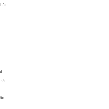
thời
i.
hơi
nhầm