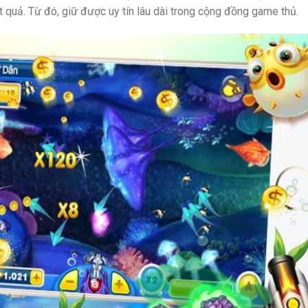
t quả. Từ đó, giữ được uy tín lâu dài trong cộng đồng game thủ.