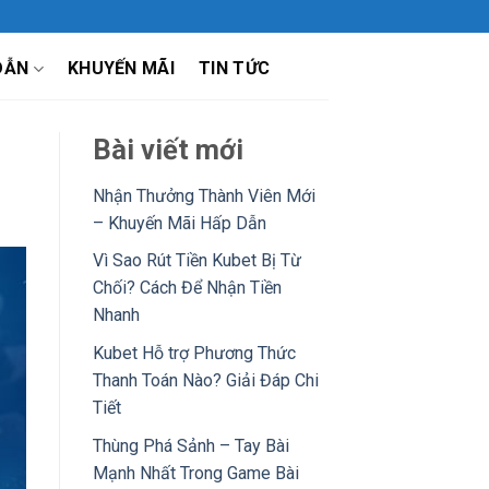
DẪN
KHUYẾN MÃI
TIN TỨC
Bài viết mới
Nhận Thưởng Thành Viên Mới
– Khuyến Mãi Hấp Dẫn
Vì Sao Rút Tiền Kubet Bị Từ
Chối? Cách Để Nhận Tiền
Nhanh
Kubet Hỗ trợ Phương Thức
Thanh Toán Nào? Giải Đáp Chi
Tiết
Thùng Phá Sảnh – Tay Bài
Mạnh Nhất Trong Game Bài