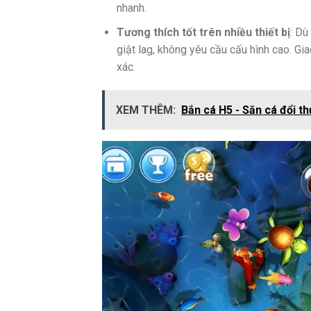
nhanh.
Tương thích tốt trên nhiều thiết bị
: Dù
giật lag, không yêu cầu cấu hình cao. Gi
xác.
XEM THÊM:
Bắn cá H5 - Săn cá đổi th