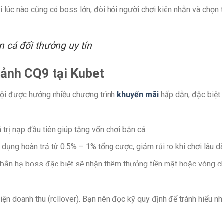
i lúc nào cũng có boss lớn, đòi hỏi người chơi kiên nhẫn và chọn 
 cá đổi thưởng uy tín
sảnh CQ9 tại Kubet
hội được hưởng nhiều chương trình
khuyến mãi
hấp dẫn, đặc biệt
rị nạp đầu tiên giúp tăng vốn chơi bắn cá.
dụng hoàn trả từ 0.5% – 1% tổng cược, giảm rủi ro khi chơi lâu dà
 bắn hạ boss đặc biệt sẽ nhận thêm thưởng tiền mặt hoặc vòng c
iện doanh thu (rollover). Bạn nên đọc kỹ quy định để tránh hiểu 