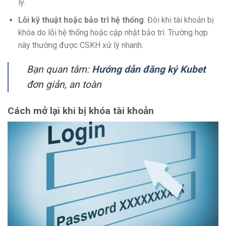
lý.
Lỗi kỹ thuật hoặc bảo trì hệ thống
: Đôi khi tài khoản bị
khóa do lỗi hệ thống hoặc cập nhật bảo trì. Trường hợp
này thường được CSKH xử lý nhanh.
Bạn quan tâm:
Hướng dẫn đăng ký Kubet
đơn giản, an toàn
Cách mở lại khi bị khóa tài khoản