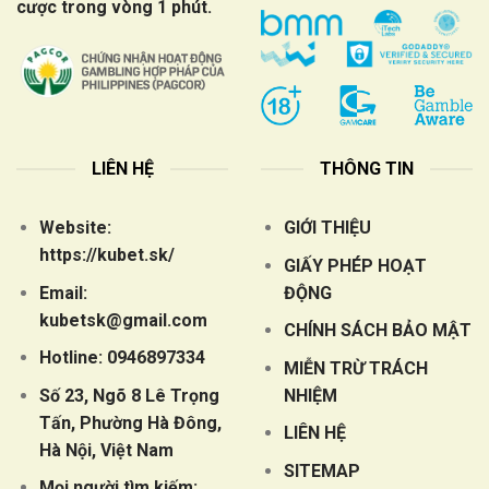
cược trong vòng 1 phút.
LIÊN HỆ
THÔNG TIN
Website:
GIỚI THIỆU
https://kubet.sk/
GIẤY PHÉP HOẠT
Email:
ĐỘNG
kubetsk@gmail.com
CHÍNH SÁCH BẢO MẬT
Hotline: 0946897334
MIỄN TRỪ TRÁCH
Số 23, Ngõ 8 Lê Trọng
NHIỆM
Tấn, Phường Hà Đông,
LIÊN HỆ
Hà Nội, Việt Nam
SITEMAP
Mọi người tìm kiếm: