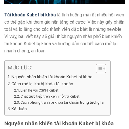
Tài khoản Kubet bị khóa
là tình huống mà rất nhiều hội viên
có thể gặp khi tham gia nền tảng cá cược. Việc này gây phiền
toái và lo lắng cho các thành viên đặc biệt là những newbie.
Vì vậy, bài viết này sẽ giải thích nguyên nhân phổ biến khiến
tài khoản Kubet bị khóa và hướng dẫn chi tiết cách mở lại
nhanh chóng, an toàn.
MỤC LỤC:
Nguyên nhân khiến tài khoản Kubet bị khóa
Cách mở lại khi bị khóa tài khoản
Liên hệ với CSKH Kubet
Chat trực tiếp trên kênh hỗ trợ Kubet
Cách phòng tránh bị khóa tài khoản trong tương lai
Kết luận
Nguyên nhân khiến tài khoản Kubet bị khóa