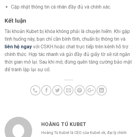
Cập nhật thông tin cá nhân đầy đủ và chính xác.
Kết luận
Tài khoản Kubet bị khóa không phải là chuyện hiếm. Khi gặp
tình huống này, bạn chỉ cần bình tĩnh, chuẩn bị thông tin và
liên hệ ngay
với CSKH hoặc chat trực tiếp trên kênh hỗ trợ
chính thức. Hợp tác nhanh và gửi đầy đủ giấy tờ sẽ rút ngắn
thời gian mở lại. Sau khi mở, đừng quên tăng cường bảo mật
để tránh lặp lại sự cố.
HOÀNG TÚ KUBET
Hoàng Tú Kubet là CEO của Kubet.sk, đại lý chính