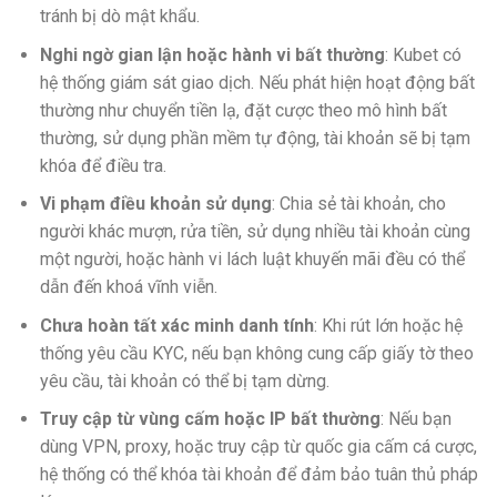
tránh bị dò mật khẩu.
Nghi ngờ gian lận hoặc hành vi bất thường
: Kubet có
hệ thống giám sát giao dịch. Nếu phát hiện hoạt động bất
thường như chuyển tiền lạ, đặt cược theo mô hình bất
thường, sử dụng phần mềm tự động, tài khoản sẽ bị tạm
khóa để điều tra.
Vi phạm điều khoản sử dụng
: Chia sẻ tài khoản, cho
người khác mượn, rửa tiền, sử dụng nhiều tài khoản cùng
một người, hoặc hành vi lách luật khuyến mãi đều có thể
dẫn đến khoá vĩnh viễn.
Chưa hoàn tất xác minh danh tính
: Khi rút lớn hoặc hệ
thống yêu cầu KYC, nếu bạn không cung cấp giấy tờ theo
yêu cầu, tài khoản có thể bị tạm dừng.
Truy cập từ vùng cấm hoặc IP bất thường
: Nếu bạn
dùng VPN, proxy, hoặc truy cập từ quốc gia cấm cá cược,
hệ thống có thể khóa tài khoản để đảm bảo tuân thủ pháp