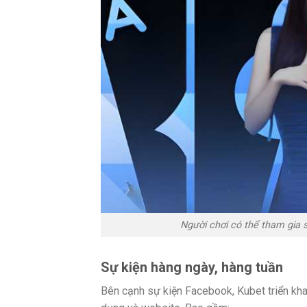
Người chơi có thể tham gia
Sự kiện hàng ngày, hàng tuần
Bên cạnh sự kiện Facebook, Kubet triển kha