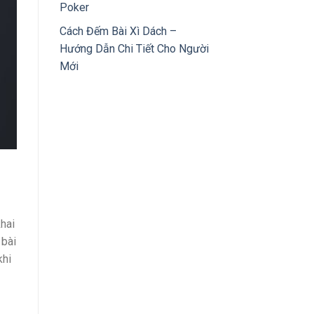
Poker
Cách Đếm Bài Xì Dách –
Hướng Dẫn Chi Tiết Cho Người
Mới
khai
 bài
khi