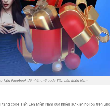
 sự kiện Facebook để nhận mã code Tiến Lên Miền Nam
i tặng code Tiến Lên Miền Nam qua nhiều sự kiện nội bộ trên ứn