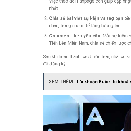
Việc theo dõi Fanpage còn giúp cập nhậ
nhất.
Chia sẻ bài viết sự kiện và tag bạn bè
nhân, trong nhóm để tăng tương tác.
Comment theo yêu cầu
: Mỗi sự kiện c
Tiến Lên Miền Nam, chia sẻ chiến lược c
Sau khi hoàn thành các bước trên, nhà cái 
đã đăng ký.
XEM THÊM:
Tài khoản Kubet bị khoá