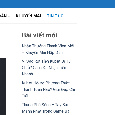
DẪN
KHUYẾN MÃI
TIN TỨC
Bài viết mới
Nhận Thưởng Thành Viên Mới
– Khuyến Mãi Hấp Dẫn
Vì Sao Rút Tiền Kubet Bị Từ
Chối? Cách Để Nhận Tiền
Nhanh
Kubet Hỗ trợ Phương Thức
Thanh Toán Nào? Giải Đáp Chi
Tiết
Thùng Phá Sảnh – Tay Bài
Mạnh Nhất Trong Game Bài