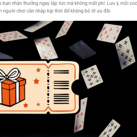
úp bạn nhận thưởng ngay lập tức mà không mất phí. Lưu ý, mỗi co
 người chơi cần nhập kịp thời để không bỏ lỡ ưu đãi.